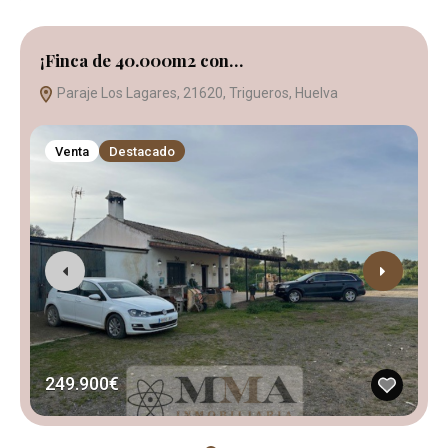
¡Finca de 40.000m2 con…
¡
Paraje Los Lagares, 21620, Trigueros, Huelva
Venta
Destacado
249.900€