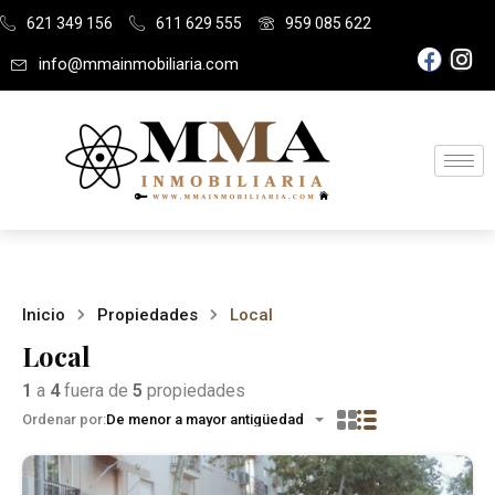
621 349 156
611 629 555
959 085 622
info@mmainmobiliaria.com
Inicio
Propiedades
Local
Local
1
a
4
fuera de
5
propiedades
Ordenar por:
De menor a mayor antigüedad