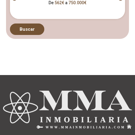
De
562€
a
750.000€
Buscar