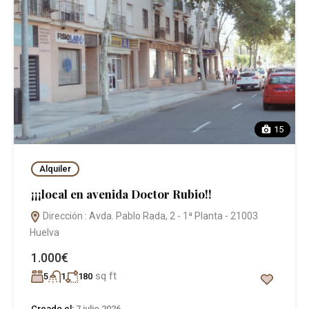
15
Alquiler
¡¡¡local en avenida Doctor Rubio!!
Dirección : Avda. Pablo Rada, 2 - 1ª Planta - 21003
Huelva
1.000€
sq ft
5
1
180
Creado el:
7 julio 2026