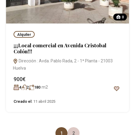
8
Alquiler
¡¡¡Local comercial en Avenida Cristobal
Colón!!!
Dirección : Avda. Pablo Rada, 2 - 1ª Planta - 21003
Huelva
900€
m2
4
2
180
Creado el:
11 abril 2025
1
2