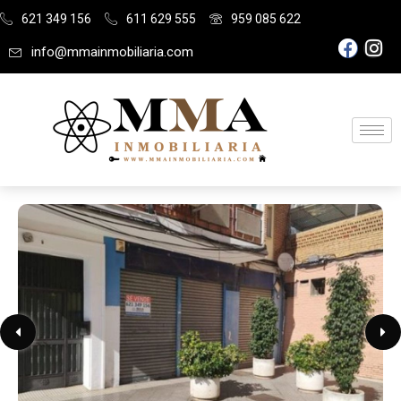
621 349 156
611 629 555
959 085 622
info@mmainmobiliaria.com