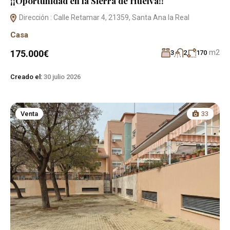
¡¡Oportunidad en la Sierra de Huelva!!
Dirección : Calle Retamar 4, 21359, Santa Ana la Real
Casa
m2
175.000€
3
2
170
Creado el:
30 julio 2026
Venta
33