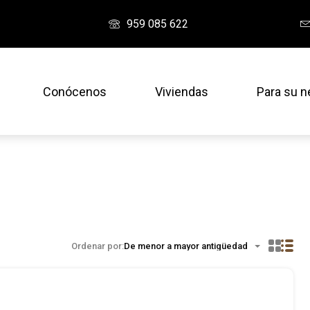
959 085 622
Conócenos
Viviendas
Para su n
Ordenar por:
De menor a mayor antigüedad