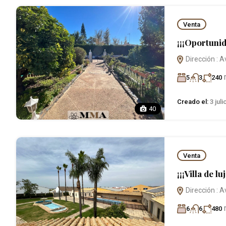
Venta
¡¡¡Oportunid
Dirección : A
5
3
240
Creado el:
3 juli
40
Venta
¡¡¡Villa de luj
Dirección : A
6
6
480