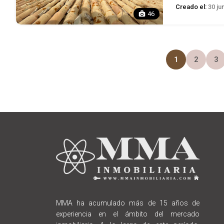
Creado el:
30 ju
46
1
2
3
MMA ha acumulado más de 15 años de
experiencia en el ámbito del mercado