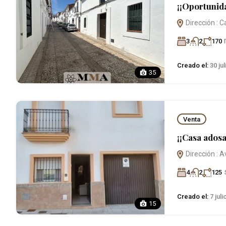
¡¡Oportunida
Dirección : C
3
2
170
Creado el:
30 jul
35
Venta
¡¡Casa ados
Dirección : A
4
2
125
Creado el:
7 juli
15