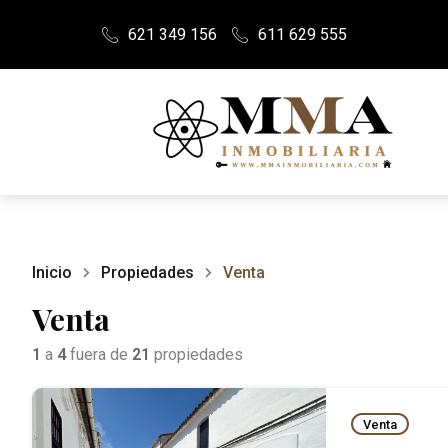
621 349 156
611 629 555
Inicio
Propiedades
Venta
Venta
1
a
4
fuera de
21
propiedades
Venta