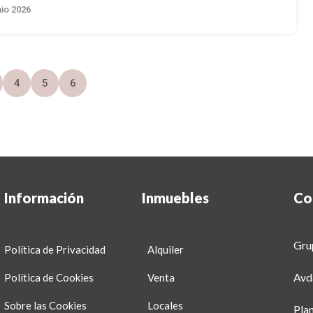
nio 2026
4
5
6
Información
Inmuebles
Co
Gru
Política de Privacidad
Alquiler
Avd
Política de Cookies
Venta
Sobre las Cookies
Locales
Pla