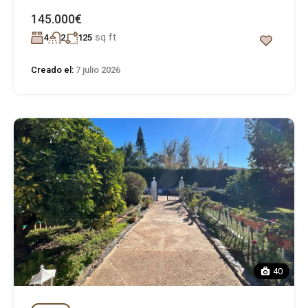
145.000€
sq ft
4
2
125
Creado el:
7 julio 2026
40