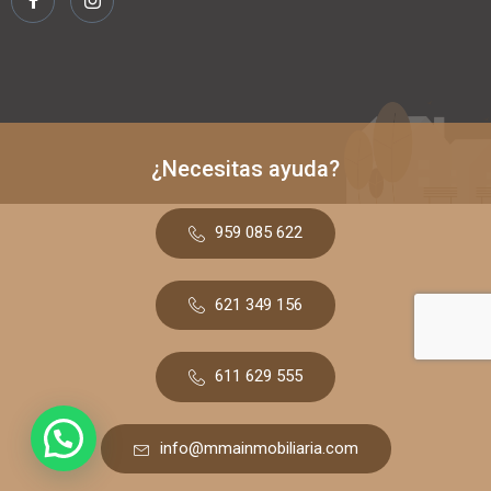
¿Necesitas ayuda?
959 085 622
621 349 156
611 629 555
info@mmainmobiliaria.com