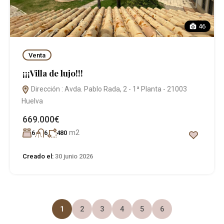
46
Venta
¡¡¡Villa de lujo!!!
Dirección : Avda. Pablo Rada, 2 - 1ª Planta - 21003
Huelva
669.000€
m2
6
6
480
Creado el:
30 junio 2026
1
2
3
4
5
6