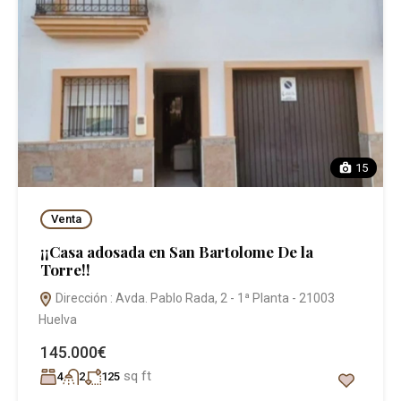
15
Venta
¡¡Casa adosada en San Bartolome De la
Torre!!
Dirección : Avda. Pablo Rada, 2 - 1ª Planta - 21003
Huelva
145.000€
sq ft
4
2
125