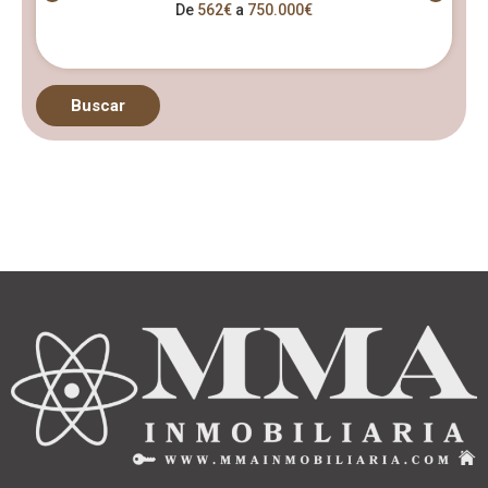
De
562€
a
750.000€
Buscar