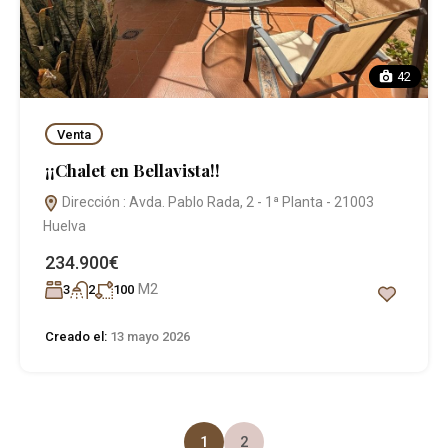
42
Venta
¡¡Chalet en Bellavista!!
Dirección : Avda. Pablo Rada, 2 - 1ª Planta - 21003
Huelva
234.900€
M2
3
2
100
Creado el:
13 mayo 2026
1
2