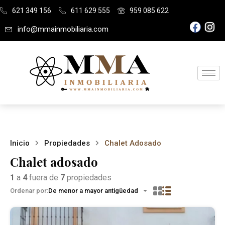
621 349 156
611 629 555
959 085 622
info@mmainmobiliaria.com
Inicio
Propiedades
Chalet Adosado
Chalet adosado
1
a
4
fuera de
7
propiedades
Ordenar por:
De menor a mayor antigüedad