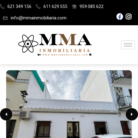
621 349 156
611 629 555
959 085 622
info@mmainmobiliaria.com