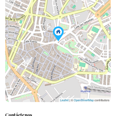
Leaflet
| ©
OpenStreetMap
contributors
Contáctenos