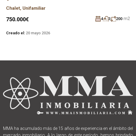
Chalet
,
Unifamiliar
m2
750.000€
4
3
200
Creado el:
20 mayo 2026
MMA ha acumulado más de 15 años de experiencia en el ámbito del
mercado inmobiliario. A lo largo de este período, hemos brindado