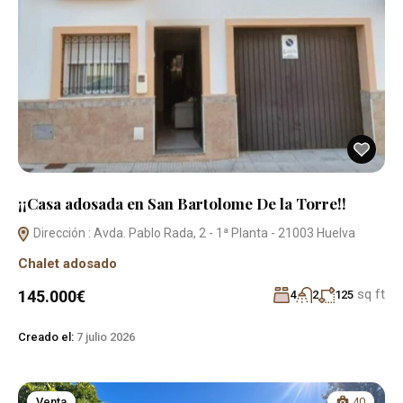
¡¡Casa adosada en San Bartolome De la Torre!!
Dirección : Avda. Pablo Rada, 2 - 1ª Planta - 21003 Huelva
Chalet adosado
sq ft
145.000€
4
2
125
Creado el:
7 julio 2026
Venta
40