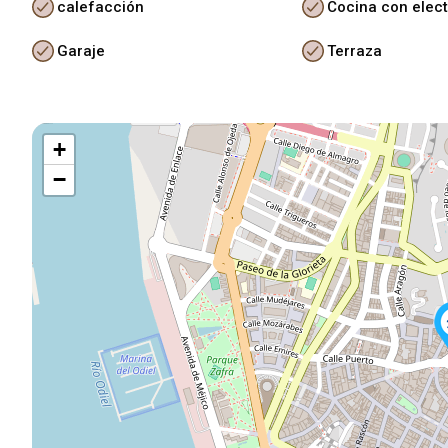
calefacción
Cocina con elec
Garaje
Terraza
+
−