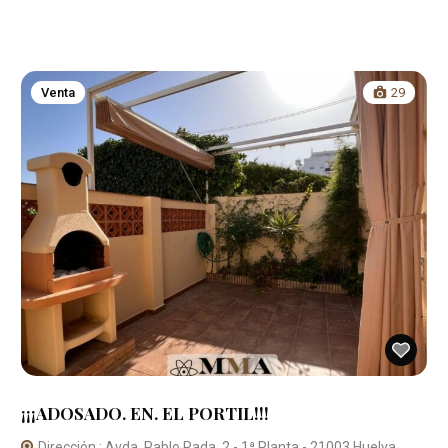
Venta
29
¡¡¡ADOSADO. EN. EL PORTIL!!!
Dirección : Avda. Pablo Rada, 2 - 1ª Planta - 21003 Huelva