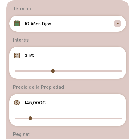
Término
10 Años Fijos
Interés
Precio de la Propiedad
Peşinat