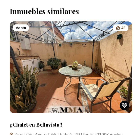
Inmuebles similares
Venta
42
¡¡Chalet en Bellavista!!
Dirección : Avda. Pablo Rada, 2 - 1ª Planta - 21003 Huelva