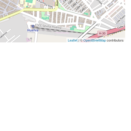
Leaflet
| ©
OpenStreetMap
contributors