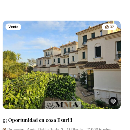
Venta
32
¡¡¡ Oportunidad en cosa Esuri!!
Dirección : Avda. Pablo Rada, 2 - 1ª Planta - 21003 Huelva