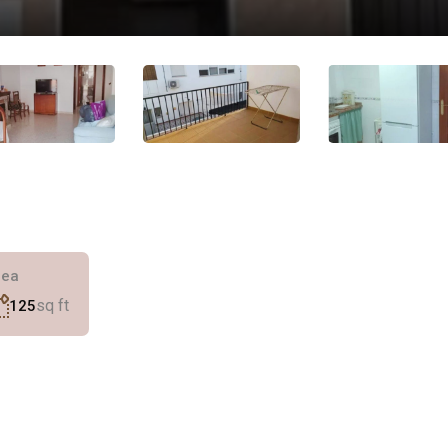
rea
sq ft
125