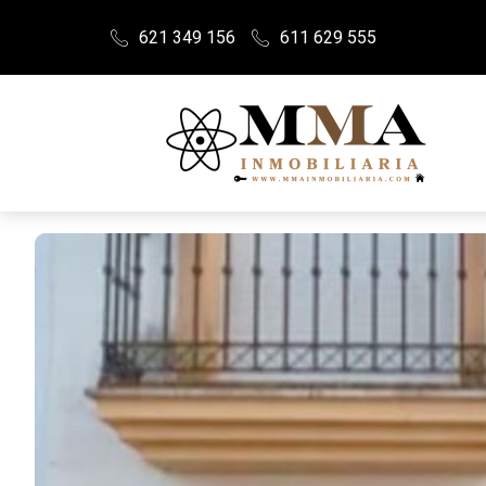
621 349 156
611 629 555