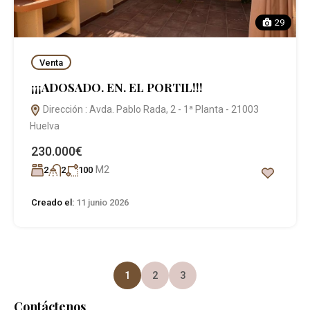
29
Venta
¡¡¡ADOSADO. EN. EL PORTIL!!!
Dirección : Avda. Pablo Rada, 2 - 1ª Planta - 21003
Huelva
230.000€
M2
2
2
100
Creado el:
11 junio 2026
1
2
3
Contáctenos