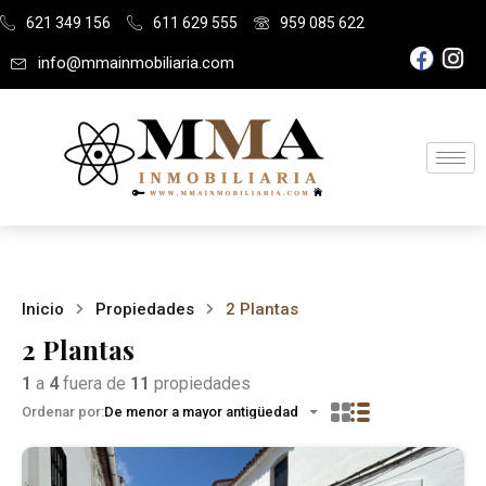
621 349 156
611 629 555
959 085 622
info@mmainmobiliaria.com
Inicio
Propiedades
2 Plantas
2 Plantas
1
a
4
fuera de
11
propiedades
Ordenar por:
De menor a mayor antigüedad