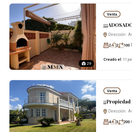
Venta
¡¡¡ADOSADO
Dirección : A
2
2
100
Creado el:
11 ju
29
Venta
¡¡Propiedad 
Dirección : A
4
3
200