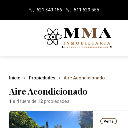
621 349 156
611 629 555
Inicio
Propiedades
Aire Acondicionado
Aire Acondicionado
1
a
4
fuera de
12
propiedades
Venta