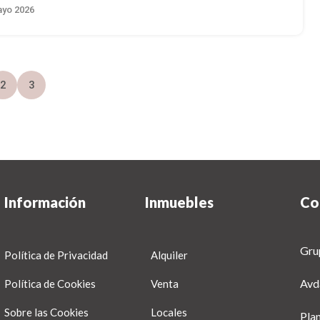
yo 2026
2
3
Información
Inmuebles
Co
Gru
Política de Privacidad
Alquiler
Avd
Política de Cookies
Venta
Sobre las Cookies
Locales
Pla