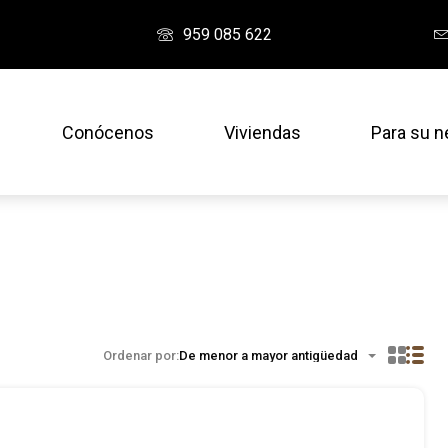
959 085 622
Conócenos
Viviendas
Para su n
Ordenar por:
De menor a mayor antigüedad