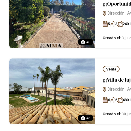
¡¡¡Oportunid
Dirección : A
5
3
240
Creado el:
3 juli
40
Venta
¡¡¡Villa de luj
Dirección : A
6
6
480
Creado el:
30 ju
46