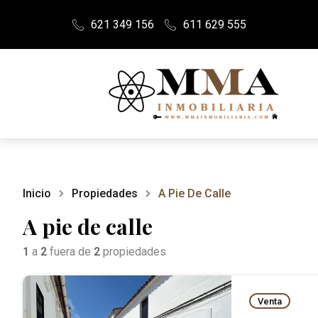
621 349 156
611 629 555
Inicio
Propiedades
A Pie De Calle
A pie de calle
1
a
2
fuera de
2
propiedades
Venta