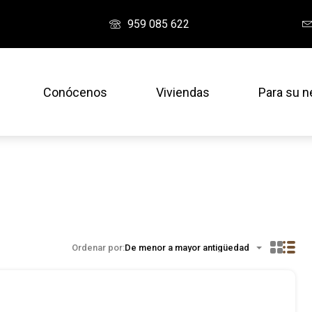
959 085 622
Conócenos
Viviendas
Para su n
Ordenar por:
De menor a mayor antigüedad