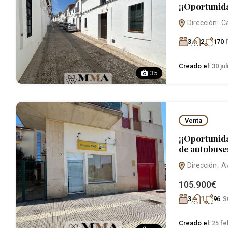
¡¡Oportunida
Dirección : C
3
2
170
Creado el:
30 jul
35
Venta
¡¡Oportunida
de autobuses
Dirección : A
105.900€
s
3
1
96
Creado el:
25 fe