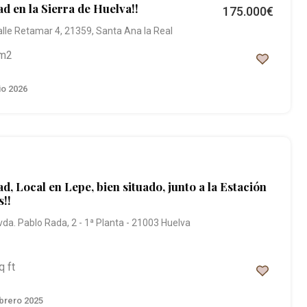
d en la Sierra de Huelva!!
175.000€
alle Retamar 4, 21359, Santa Ana la Real
m2
io 2026
d, Local en Lepe, bien situado, junto a la Estación
!!
vda. Pablo Rada, 2 - 1ª Planta - 21003 Huelva
q ft
brero 2025