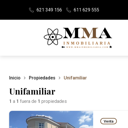
621 349 156
611 629 555
Inicio
Propiedades
Unifamiliar
Unifamiliar
1
a
1
fuera de
1
propiedades
Venta