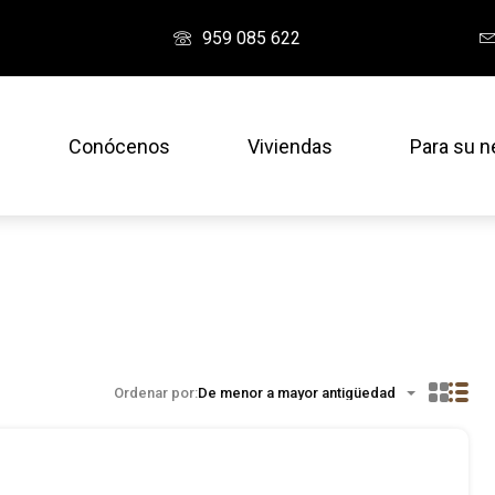
959 085 622
Conócenos
Viviendas
Para su n
Ordenar por:
De menor a mayor antigüedad