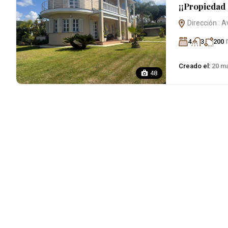
¡¡Propiedad 
Dirección : A
4
3
200
Creado el:
20 ma
48