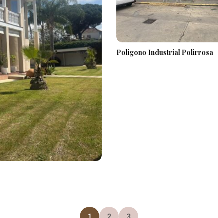
Poligono Industrial Polirrosa
1
2
3