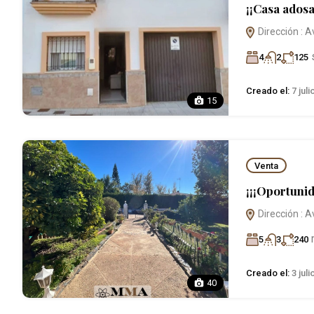
¡¡Casa ados
Dirección : A
4
2
125
Creado el:
7 juli
15
Venta
¡¡¡Oportunid
Dirección : A
5
3
240
Creado el:
3 juli
40