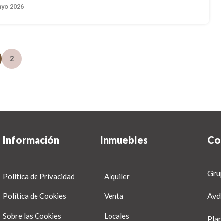
yo 2026
2
Información
Inmuebles
Co
Gru
Política de Privacidad
Alquiler
Avd
Política de Cookies
Venta
Sobre las Cookies
Locales
Pla