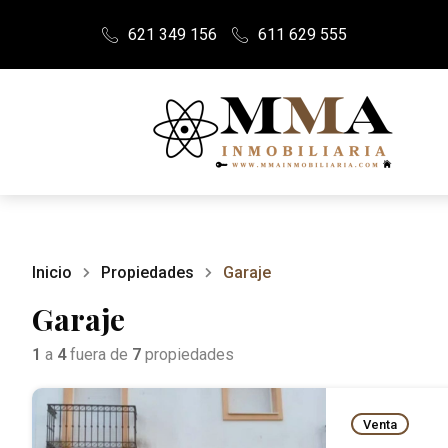
621 349 156
611 629 555
Inicio
Propiedades
Garaje
Garaje
1
a
4
fuera de
7
propiedades
Venta