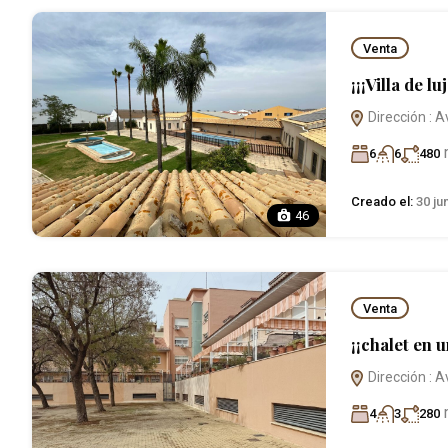
Venta
¡¡¡Villa de luj
Dirección : A
6
6
480
Creado el:
30 ju
46
Venta
¡¡chalet en 
Dirección : A
4
3
280