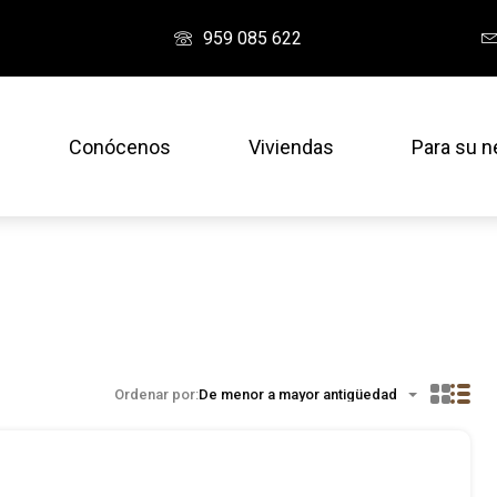
959 085 622
Conócenos
Viviendas
Para su n
Ordenar por:
De menor a mayor antigüedad