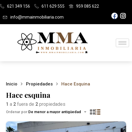
621 349 156
611 629 555
959 085 622
info@mmainmobiliaria.com
Inicio
Propiedades
Hace Esquina
Hace esquina
1
a
2
fuera de
2
propiedades
Ordenar por:
De menor a mayor antigüedad