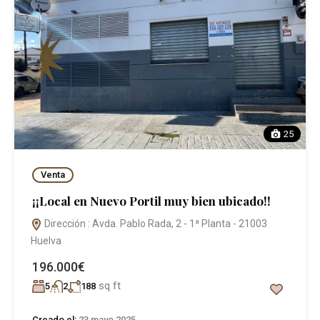
25
Venta
¡¡Local en Nuevo Portil muy bien ubicado!!
Dirección : Avda. Pablo Rada, 2 - 1ª Planta - 21003
Huelva
196.000€
sq ft
5
2
188
Creado el:
23 mayo 2025