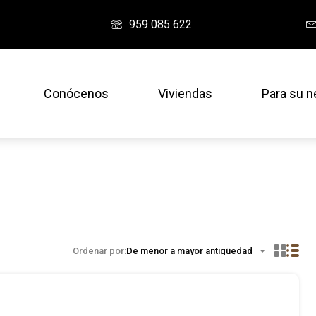
959 085 622
Conócenos
Viviendas
Para su n
Ordenar por:
De menor a mayor antigüedad