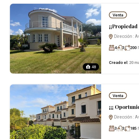
Venta
¡¡Propiedad 
Dirección : A
4
3
200
Creado el:
20 ma
48
Venta
¡¡¡ Oportuni
Dirección : A
3
3
185