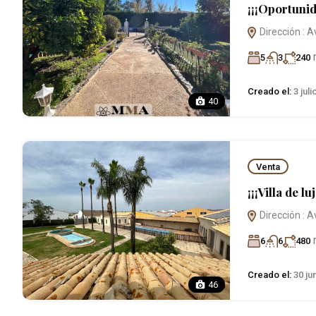
¡¡¡Oportunid
Dirección : A
5
3
240
Creado el:
3 juli
40
Venta
¡¡¡Villa de luj
Dirección : A
6
6
480
Creado el:
30 ju
46