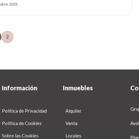
ubre 2025
2
Información
Inmuebles
Co
Gru
Política de Privacidad
Alquiler
Avd
Política de Cookies
Venta
Sobre las Cookies
Locales
Pla