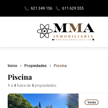
621 349 156
611 629 555
Inicio
Propiedades
Piscina
Piscina
1
a
4
fuera de
6
propiedades
Venta