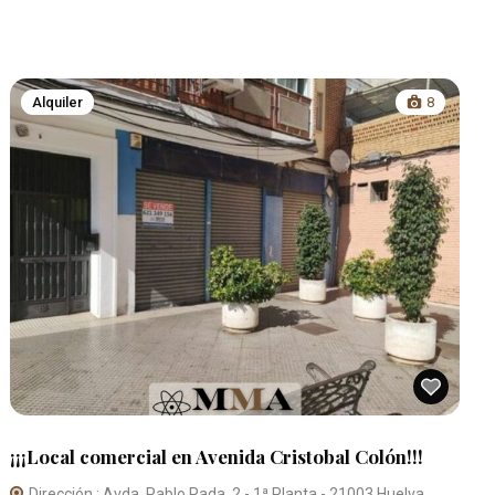
Alquiler
8
¡¡¡Local comercial en Avenida Cristobal Colón!!!
Dirección : Avda. Pablo Rada, 2 - 1ª Planta - 21003 Huelva