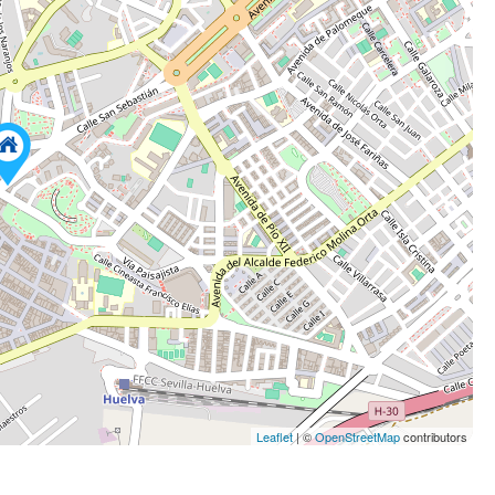
Leaflet
| ©
OpenStreetMap
contributors