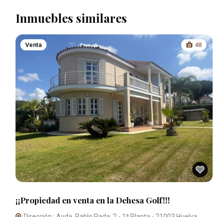
Inmuebles similares
Venta
48
¡¡Propiedad en venta en la Dehesa Golf!!!
Dirección : Avda. Pablo Rada, 2 - 1ª Planta - 21003 Huelva