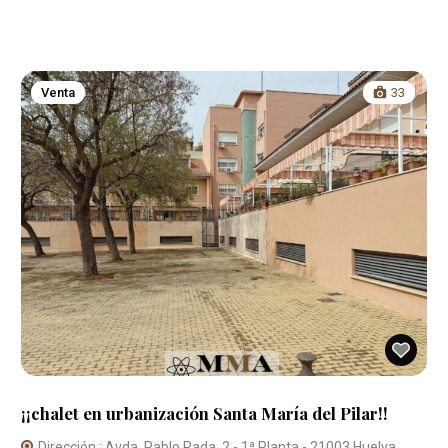
Venta
33
¡¡chalet en urbanización Santa María del Pilar!!
Dirección : Avda. Pablo Rada, 2 - 1ª Planta - 21003 Huelva