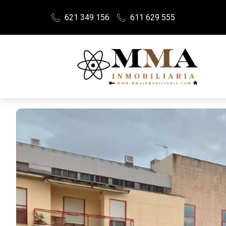
621 349 156
611 629 555