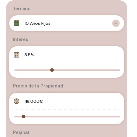
Término
10 Años Fijos
Interés
Precio de la Propiedad
Peşinat