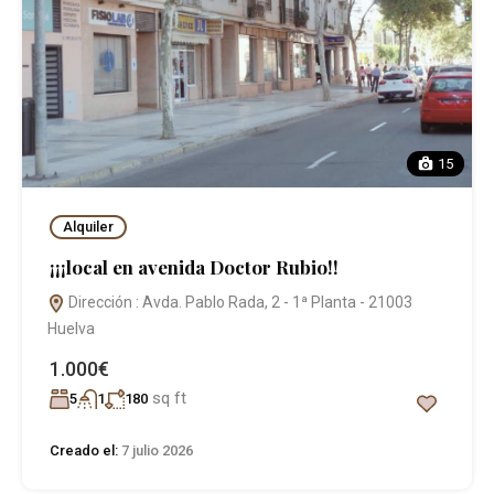
15
Alquiler
¡¡¡local en avenida Doctor Rubio!!
Dirección : Avda. Pablo Rada, 2 - 1ª Planta - 21003
Huelva
1.000€
sq ft
5
1
180
Creado el:
7 julio 2026