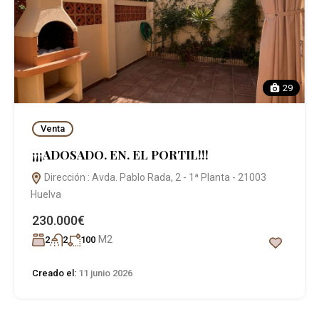
29
Venta
¡¡¡ADOSADO. EN. EL PORTIL!!!
Dirección : Avda. Pablo Rada, 2 - 1ª Planta - 21003
Huelva
230.000€
M2
2
2
100
Creado el:
11 junio 2026