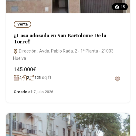
15
Venta
¡¡Casa adosada en San Bartolome De la
Torre!!
Dirección : Avda. Pablo Rada, 2 - 1ª Planta - 21003
Huelva
145.000€
sq ft
4
2
125
Creado el:
7 julio 2026