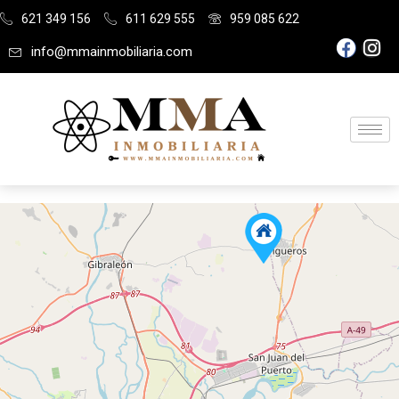
621 349 156
611 629 555
959 085 622
info@mmainmobiliaria.com