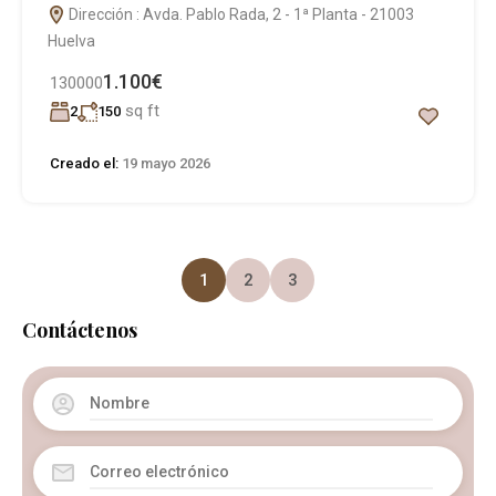
Dirección : Avda. Pablo Rada, 2 - 1ª Planta - 21003
Huelva
1.100€
130000
sq ft
2
150
Creado el:
19 mayo 2026
1
2
3
Contáctenos