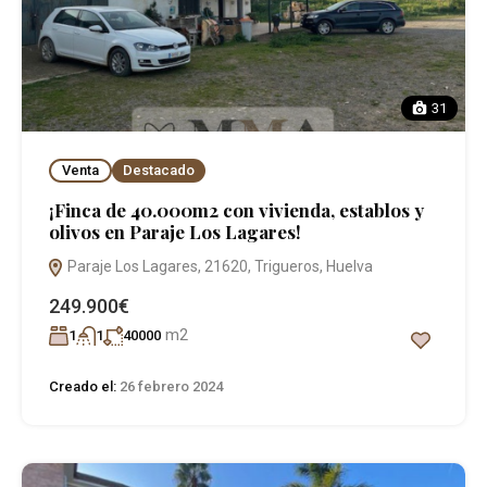
31
Venta
Destacado
¡Finca de 40.000m2 con vivienda, establos y
olivos en Paraje Los Lagares!
Paraje Los Lagares, 21620, Trigueros, Huelva
249.900€
m2
1
1
40000
Creado el:
26 febrero 2024