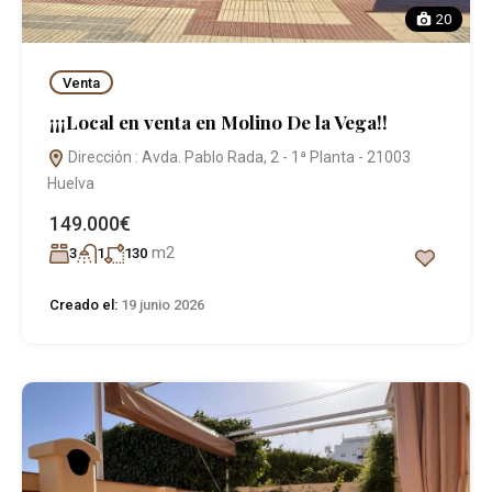
20
Venta
¡¡¡Local en venta en Molino De la Vega!!
Dirección : Avda. Pablo Rada, 2 - 1ª Planta - 21003
Huelva
149.000€
m2
3
1
130
Creado el:
19 junio 2026