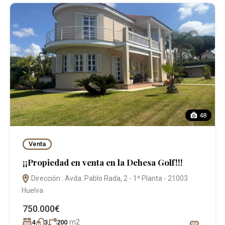
48
Venta
¡¡Propiedad en venta en la Dehesa Golf!!!
Dirección : Avda. Pablo Rada, 2 - 1ª Planta - 21003
Huelva
750.000€
m2
4
3
200