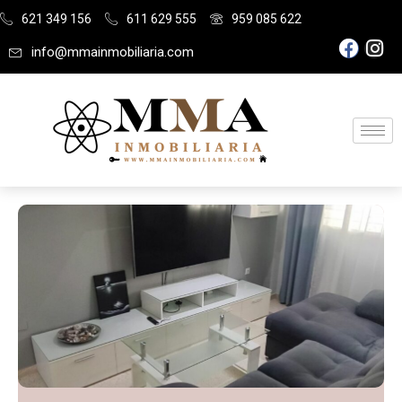
621 349 156
611 629 555
959 085 622
info@mmainmobiliaria.com