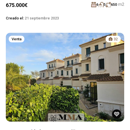
m2
675.000€
6
5
650
Creado el:
21 septiembre 2023
Venta
32