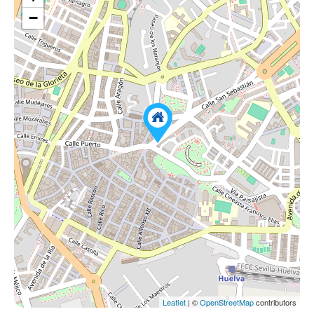
−
Leaflet
| ©
OpenStreetMap
contributors