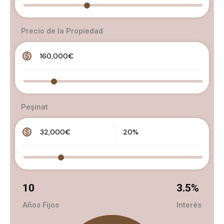
Precio de la Propiedad
Peşinat
10
3.5
%
Años Fijos
Interés