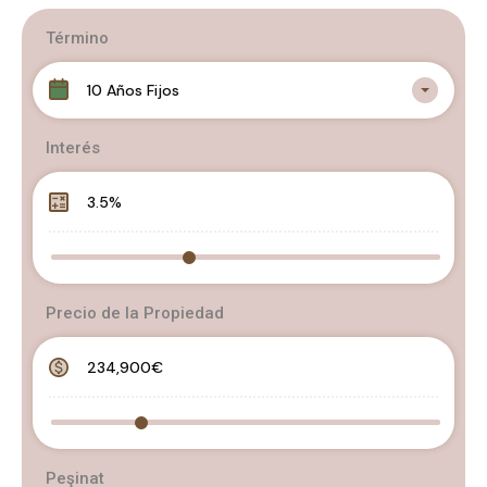
Término
10 Años Fijos
Interés
Precio de la Propiedad
Peşinat