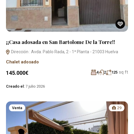
¡¡Casa adosada en San Bartolome De la Torre!!
Dirección : Avda. Pablo Rada, 2 - 1ª Planta - 21003 Huelva
Chalet adosado
sq ft
145.000€
4
2
125
Creado el:
7 julio 2026
Venta
29