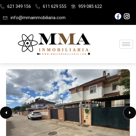
621 349 156
611 629 555
959 085 622
info@mmainmobiliaria.com