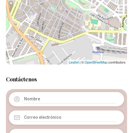
Leaflet
| ©
OpenStreetMap
contributors
Contáctenos