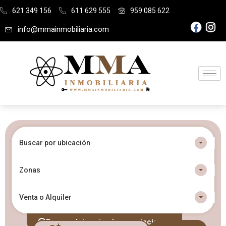
621 349 156
611 629 555
959 085 622
info@mmainmobiliaria.com
Buscar por ubicación
Zonas
Venta o Alquiler
Buscar determinadas prestaciones