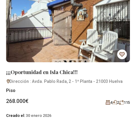
¡¡¡Oportunidad en Isla Chica!!!
¡¡
Dirección : Avda. Pablo Rada, 2 - 1ª Planta - 21003 Huelva
D
Piso
Pi
268.000€
26
115
4
2
115
Creado el:
30 enero 2026
Cre