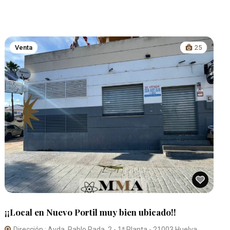
Venta
25
¡¡Local en Nuevo Portil muy bien ubicado!!
Dirección : Avda. Pablo Rada, 2 - 1ª Planta - 21003 Huelva