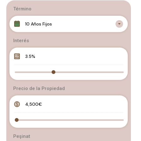
Término
10 Años Fijos
Interés
Precio de la Propiedad
Peşinat