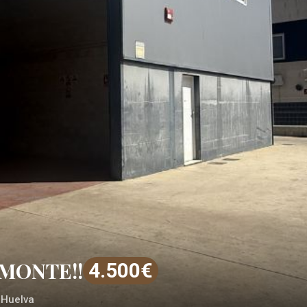
AMONTE!!
4.500€
 Huelva