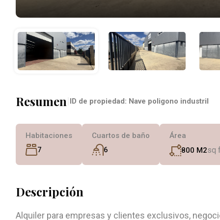
Resumen
|
ID de propiedad:
Nave poligono industril
Habitaciones
Cuartos de baño
Área
7
6
sq 
800 M2
Descripción
Alquiler para empresas y clientes exclusivos, negoc