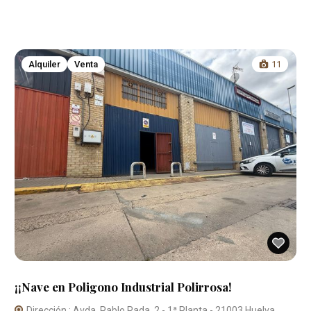
Alquiler
Venta
11
¡¡Nave en Poligono Industrial Polirrosa!
Dirección : Avda. Pablo Rada, 2 - 1ª Planta - 21003 Huelva