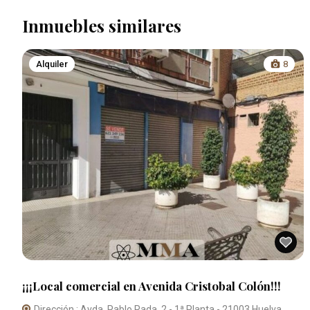
Inmuebles similares
Alquiler
8
¡¡¡Local comercial en Avenida Cristobal Colón!!!
Dirección : Avda. Pablo Rada, 2 - 1ª Planta - 21003 Huelva