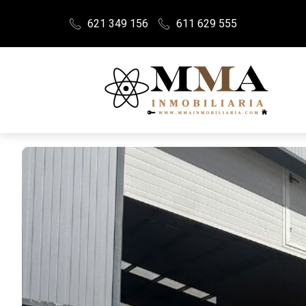
621 349 156
611 629 555