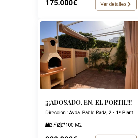
175.000€
Ver detalles
¡¡¡ADOSADO. EN. EL PORTIL!!!
Dirección : Avda. Pablo Rada, 2 - 1ª Planta - 21003 Huelva
2
2
100
M2