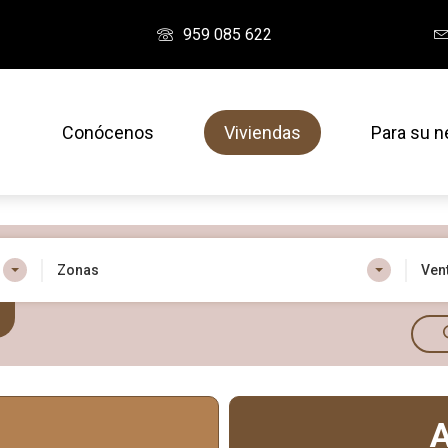
959 085 622
Conócenos
Viviendas
Para su n
Zonas
Vent