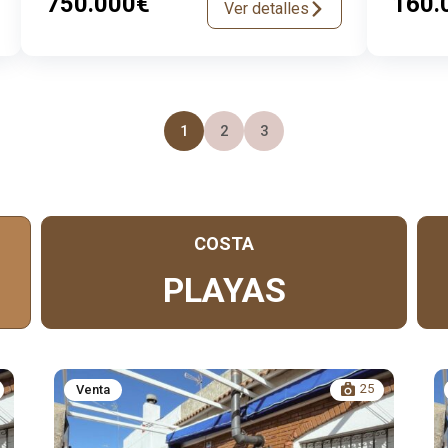
750.000€
160.
Ver detalles
1
2
3
COSTA
PLAYAS
25
Venta