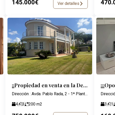
145.000€
470.
Ver detalles
¡¡Propiedad en venta en la Dehesa Golf!!!
¡¡¡Op
Dirección : Avda. Pablo Rada, 2 - 1ª Planta - 21003 Huelva
4
3
200
m2
3
1