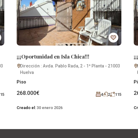
¡¡¡Oportunidad en Isla Chica!!!
¡
03
Dirección : Avda. Pablo Rada, 2 - 1ª Planta - 21003
Huelva
Piso
P
268.000€
2
15
4
2
115
Creado el:
30 enero 2026
Cr