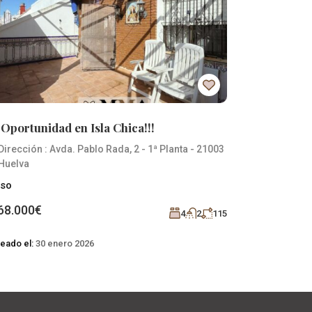
¡¡Oportunidad en Isla Chica!!!
¡¡¡Oportun
Dirección : Avda. Pablo Rada, 2 - 1ª Planta - 21003
Dirección :
Huelva
Huelva
iso
Piso
68.000€
268.000€
4
2
115
eado el:
30 enero 2026
Creado el:
30