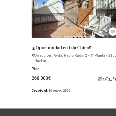
¡¡¡Oportunidad en Isla Chica!!!
lanta - 21003
Dirección : Avda. Pablo Rada, 2 - 1ª Planta - 210
Huelva
Piso
268.000€
4
2
115
4
2
1
Creado el:
30 enero 2026