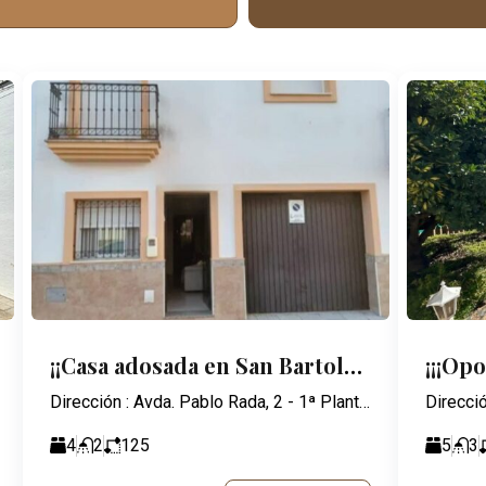
¡¡Casa adosada en San Bartolome De la Torre!!
¡¡¡Op
Dirección : Avda. Pablo Rada, 2 - 1ª Planta - 21003 Huelva
4
2
125
5
3